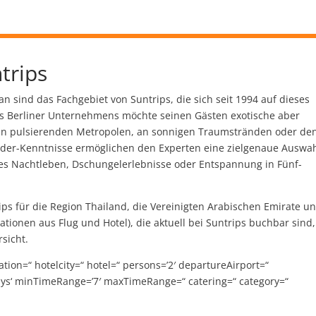
trips
n sind das Fachgebiet von Suntrips, die sich seit 1994 auf dieses
des Berliner Unternehmens möchte seinen Gästen exotische aber
 in pulsierenden Metropolen, an sonnigen Traumstränden oder de
sider-Kenntnisse ermöglichen den Experten eine zielgenaue Auswa
ndes Nachtleben, Dschungelerlebnisse oder Entspannung in Fünf-
ps für die Region Thailand, die Vereinigten Arabischen Emirate u
tionen aus Flug und Hotel), die aktuell bei Suntrips buchbar sind,
sicht.
ation=“ hotelcity=“ hotel=“ persons=’2′ departureAirport=“
ays‘ minTimeRange=’7′ maxTimeRange=“ catering=“ category=“