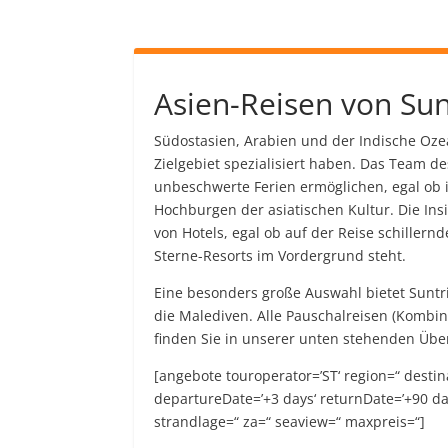
Asien-Reisen von Sun
Südostasien, Arabien und der Indische Ozea
Zielgebiet spezialisiert haben. Das Team 
unbeschwerte Ferien ermöglichen, egal ob
Hochburgen der asiatischen Kultur. Die In
von Hotels, egal ob auf der Reise schiller
Sterne-Resorts im Vordergrund steht.
Eine besonders große Auswahl bietet Suntri
die Malediven. Alle Pauschalreisen (Kombina
finden Sie in unserer unten stehenden Über
[angebote touroperator=’ST‘ region=“ destin
departureDate=’+3 days‘ returnDate=’+90 d
strandlage=“ za=“ seaview=“ maxpreis=“]