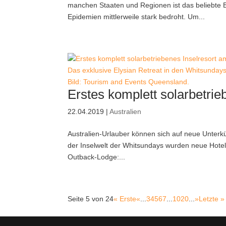
manchen Staaten und Regionen ist das beliebte
Epidemien mittlerweile stark bedroht. Um...
Das exklusive Elysian Retreat in den Whitsundays
Bild: Tourism and Events Queensland.
Erstes komplett solarbetrie
22.04.2019
|
Australien
Australien-Urlauber können sich auf neue Unterk
der Inselwelt der Whitsundays wurden neue Hotels
Outback-Lodge:...
Seite 5 von 24
« Erste
«
...
3
4
5
6
7
...
10
20
...
»
Letzte »