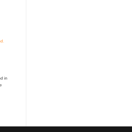
nd.
d in
e