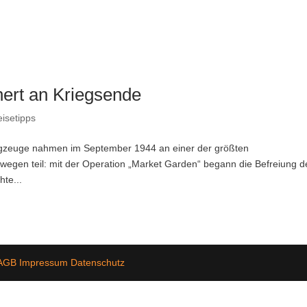
nert an Kriegsende
isetipps
lugzeuge nahmen im September 1944 an einer der größten
gen teil: mit der Operation „Market Garden“ begann die Befreiung d
hte...
AGB
Impressum
Datenschutz