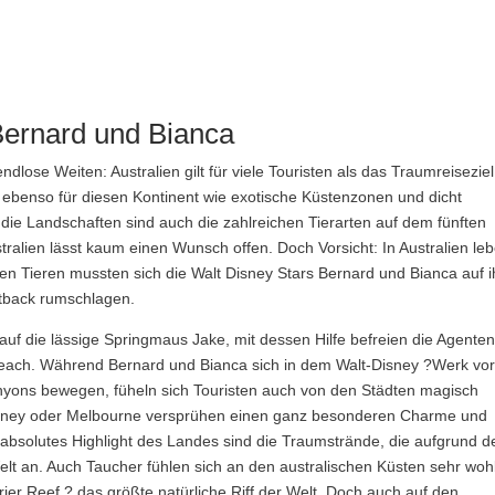
 Bernard und Bianca
ose Weiten: Australien gilt für viele Touristen als das Traumreiseziel
ebenso für diesen Kontinent wie exotische Küstenzonen und dicht
die Landschaften sind auch die zahlreichen Tierarten auf dem fünften
tralien lässt kaum einen Wunsch offen. Doch Vorsicht: In Australien le
ichen Tieren mussten sich die Walt Disney Stars Bernard und Bianca auf i
utback rumschlagen.
 auf die lässige Springmaus Jake, mit dessen Hilfe befreien die Agente
ach. Während Bernard und Bianca sich in dem Walt-Disney ?Werk vo
nyons bewegen, füheln sich Touristen auch von den Städten magisch
ydney oder Melbourne versprühen einen ganz besonderen Charme und
Ein absolutes Highlight des Landes sind die Traumstrände, die aufgrund d
lt an. Auch Taucher fühlen sich an den australischen Küsten sehr wohl
rrier Reef ? das größte natürliche Riff der Welt. Doch auch auf den