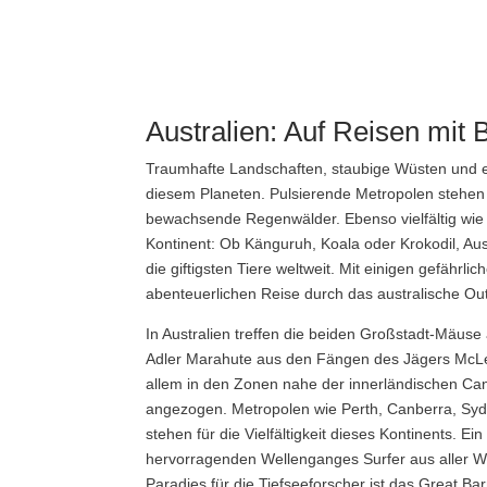
Australien: Auf Reisen mit
Traumhafte Landschaften, staubige Wüsten und endl
diesem Planeten. Pulsierende Metropolen stehen 
bewachsende Regenwälder. Ebenso vielfältig wie 
Kontinent: Ob Känguruh, Koala oder Krokodil, Aus
die giftigsten Tiere weltweit. Mit einigen gefährl
abenteuerlichen Reise durch das australische O
In Australien treffen die beiden Großstadt-Mäuse
Adler Marahute aus den Fängen des Jägers McLe
allem in den Zonen nahe der innerländischen Ca
angezogen. Metropolen wie Perth, Canberra, S
stehen für die Vielfältigkeit dieses Kontinents. 
hervorragenden Wellenganges Surfer aus aller We
Paradies für die Tiefseeforscher ist das Great Ba