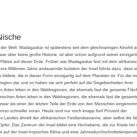
Nische
sel der Welt: Madagaskar ist spätestens seit dem gleichnamigen Kinohit 
zwar über keine große Historie, ist aber schon aufgrund seiner einzigart
n Plätze auf dieser Erde. Früher war Madagaskar fest mit dem afrikanis
re Millionen Jahre andauernde Isolation der Insel führte dazu, dass s
ildete, die in dieser Form einzigartig auf dem Planeten ist. Für die m
region dar und so haben sie sich perfekt auf die Gegebenheiten ihrer
 Arten leben in den Waldregionen, die ehemals fast die gesamte Fläc
schen Arten leben in den Waldregionen, die ehemals fast die gesamt
zwar als einer der letzten Teile der Erde von den Menschen eingenom
umso schneller voran. Heute sind nur noch knapp fünf Prozent der
Landes ähnelt der afrikanischen Festlandsavanne, aber selbst die fäl
pfer. Das Zentrum der Insel bildet eine Hochebene, die zur Küste hin s
ht auf der Insel tropisches Klima und eine Jahresdurchschnittstemperat