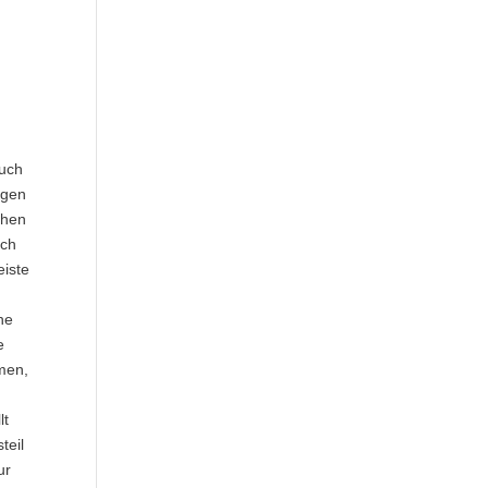
auch
igen
chen
ich
eiste
he
e
men,
lt
teil
ur