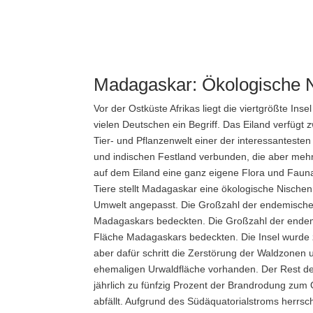
Madagaskar: Ökologische 
Vor der Ostküste Afrikas liegt die viertgrößte In
vielen Deutschen ein Begriff. Das Eiland verfügt 
Tier- und Pflanzenwelt einer der interessanteste
und indischen Festland verbunden, die aber mehre
auf dem Eiland eine ganz eigene Flora und Fauna b
Tiere stellt Madagaskar eine ökologische Nischen
Umwelt angepasst. Die Großzahl der endemischen
Madagaskars bedeckten. Die Großzahl der endemi
Fläche Madagaskars bedeckten. Die Insel wurde 
aber dafür schritt die Zerstörung der Waldzonen 
ehemaligen Urwaldfläche vorhanden. Der Rest des 
jährlich zu fünfzig Prozent der Brandrodung zum O
abfällt. Aufgrund des Südäquatorialstroms herrsc