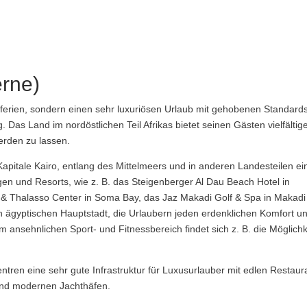
erne)
sferien, sondern einen sehr luxuriösen Urlaub mit gehobenen Standard
 Das Land im nordöstlichen Teil Afrikas bietet seinen Gästen vielfältig
erden zu lassen.
Kapitale Kairo, entlang des Mittelmeers und in anderen Landesteilen ei
agen und Resorts, wie z. B. das Steigenberger Al Dau Beach Hotel in
& Thalasso Center in Soma Bay, das Jaz Makadi Golf & Spa in Makadi
en ägyptischen Hauptstadt, die Urlaubern jeden erdenklichen Komfort u
 ansehnlichen Sport- und Fitnessbereich findet sich z. B. die Möglichk
ntren eine sehr gute Infrastruktur für Luxusurlauber mit edlen Restaur
und modernen Jachthäfen.