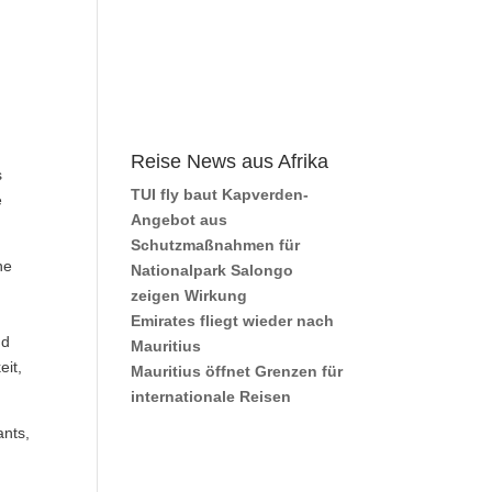
Reise News aus Afrika
s
TUI fly baut Kapverden-
e
Angebot aus
Schutzmaßnahmen für
ne
Nationalpark Salongo
zeigen Wirkung
Emirates fliegt wieder nach
nd
Mauritius
eit,
Mauritius öffnet Grenzen für
internationale Reisen
ants,