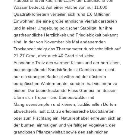
Hauptströme Afrikas, sind 11,5% der Landfläche von
Wasser bedeckt. Auf einer Fläche von nur 11.000
Quadratkilometern verteilen sich rund 1,6 Millionen
Einwohner, die eine große ethnische Vielfalt darstellen
und in einer Umgebung politischer Stabilität für ihre
gastfreundliche Herzlichkeit und Friedlebigkeit bekannt
sind. In der von November bis Mai andauernden
Trockenzeit steigt das Thermometer durchschnittlich auf
21-27 Grad, aber auch 40 Grad sind keine
Ausnahme.Trotz des warmen Klimas und der herrlichen,
palmengesäumte Sandstrände ist Gambia aber nicht
nur ein sonniges Badeziel während der düsteren
europäischen Wintermonate, sondern hat viel mehr zu
bieten: Der beeindruckende Fluss Gambia, an dessen
Ufern sich Tropen- und Bambuswälder mit
Mangrovensümpfen und kleinen, traditionellen Dörfern
abwechseln, lädt z. B. zu erlebnisreiche Bootsfahrten
oder zum Fischfang ein. Naturliebhaber erfreuen sich an
der bunten, einmaligen und vielfältigen Vogelwelt, der
grandiosen Pflanzenvielfalt sowie den zahlreichen