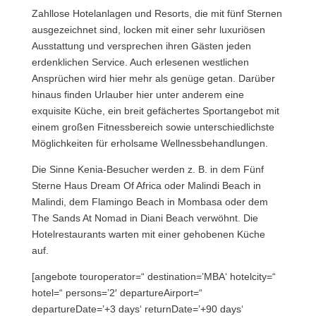
Zahllose Hotelanlagen und Resorts, die mit fünf Sternen
ausgezeichnet sind, locken mit einer sehr luxuriösen
Ausstattung und versprechen ihren Gästen jeden
erdenklichen Service. Auch erlesenen westlichen
Ansprüchen wird hier mehr als genüge getan. Darüber
hinaus finden Urlauber hier unter anderem eine
exquisite Küche, ein breit gefächertes Sportangebot mit
einem großen Fitnessbereich sowie unterschiedlichste
Möglichkeiten für erholsame Wellnessbehandlungen.
Die Sinne Kenia-Besucher werden z. B. in dem Fünf
Sterne Haus Dream Of Africa oder Malindi Beach in
Malindi, dem Flamingo Beach in Mombasa oder dem
The Sands At Nomad in Diani Beach verwöhnt. Die
Hotelrestaurants warten mit einer gehobenen Küche
auf.
[angebote touroperator=“ destination=’MBA‘ hotelcity=“
hotel=“ persons=’2′ departureAirport=“
departureDate=’+3 days‘ returnDate=’+90 days‘