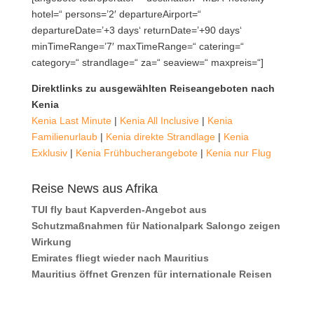
hotel=“ persons=’2′ departureAirport=“
departureDate=’+3 days‘ returnDate=’+90 days‘
minTimeRange=’7′ maxTimeRange=“ catering=“
category=“ strandlage=“ za=“ seaview=“ maxpreis=“]
Direktlinks zu ausgewählten Reiseangeboten nach
Kenia
Kenia Last Minute
|
Kenia All Inclusive
|
Kenia
Familienurlaub
|
Kenia direkte Strandlage
|
Kenia
Exklusiv
|
Kenia Frühbucherangebote
|
Kenia nur Flug
Reise News aus Afrika
TUI fly baut Kapverden-Angebot aus
Schutzmaßnahmen für Nationalpark Salongo zeigen
Wirkung
Emirates fliegt wieder nach Mauritius
Mauritius öffnet Grenzen für internationale Reisen