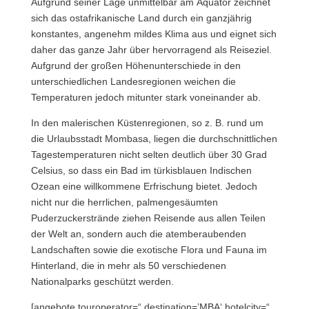
Aufgrund seiner Lage unmittelbar am Äquator zeichnet
sich das ostafrikanische Land durch ein ganzjährig
konstantes, angenehm mildes Klima aus und eignet sich
daher das ganze Jahr über hervorragend als Reiseziel.
Aufgrund der großen Höhenunterschiede in den
unterschiedlichen Landesregionen weichen die
Temperaturen jedoch mitunter stark voneinander ab.
In den malerischen Küstenregionen, so z. B. rund um
die Urlaubsstadt Mombasa, liegen die durchschnittlichen
Tagestemperaturen nicht selten deutlich über 30 Grad
Celsius, so dass ein Bad im türkisblauen Indischen
Ozean eine willkommene Erfrischung bietet. Jedoch
nicht nur die herrlichen, palmengesäumten
Puderzuckerstrände ziehen Reisende aus allen Teilen
der Welt an, sondern auch die atemberaubenden
Landschaften sowie die exotische Flora und Fauna im
Hinterland, die in mehr als 50 verschiedenen
Nationalparks geschützt werden.
[angebote touroperator=“ destination=’MBA‘ hotelcity=“