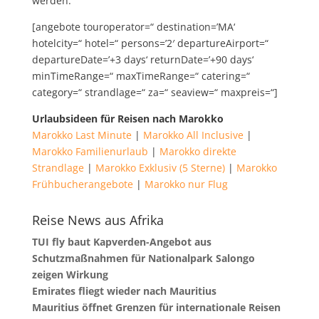
werden.
[angebote touroperator=“ destination=’MA‘
hotelcity=“ hotel=“ persons=’2′ departureAirport=“
departureDate=’+3 days‘ returnDate=’+90 days‘
minTimeRange=“ maxTimeRange=“ catering=“
category=“ strandlage=“ za=“ seaview=“ maxpreis=“]
Urlaubsideen für Reisen nach Marokko
Marokko Last Minute
|
Marokko All Inclusive
|
Marokko Familienurlaub
|
Marokko direkte
Strandlage
|
Marokko Exklusiv (5 Sterne)
|
Marokko
Frühbucherangebote
|
Marokko nur Flug
Reise News aus Afrika
TUI fly baut Kapverden-Angebot aus
Schutzmaßnahmen für Nationalpark Salongo
zeigen Wirkung
Emirates fliegt wieder nach Mauritius
Mauritius öffnet Grenzen für internationale Reisen