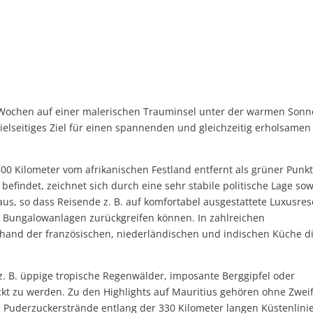
r Wochen auf einer malerischen Trauminsel unter der warmen Sonn
vielseitiges Ziel für einen spannenden und gleichzeitig erholsamen
00 Kilometer vom afrikanischen Festland entfernt als grüner Punk
efindet, zeichnet sich durch eine sehr stabile politische Lage sow
aus, so dass Reisende z. B. auf komfortabel ausgestattete Luxusres
e Bungalowanlagen zurückgreifen können. In zahlreichen
nhand der französischen, niederländischen und indischen Küche d
z. B. üppige tropische Regenwälder, imposante Berggipfel oder
ckt zu werden. Zu den Highlights auf Mauritius gehören ohne Zweif
Puderzuckerstrände entlang der 330 Kilometer langen Küstenlinie