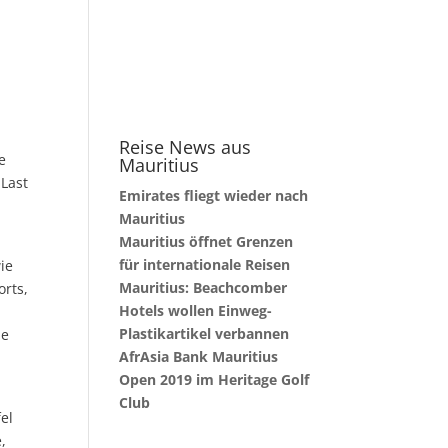
Reise News aus
e
Mauritius
 Last
Emirates fliegt wieder nach
Mauritius
Mauritius öffnet Grenzen
t
für internationale Reisen
ie
Mauritius: Beachcomber
orts,
Hotels wollen Einweg-
Plastikartikel verbannen
ie
AfrAsia Bank Mauritius
Open 2019 im Heritage Golf
Club
el
,