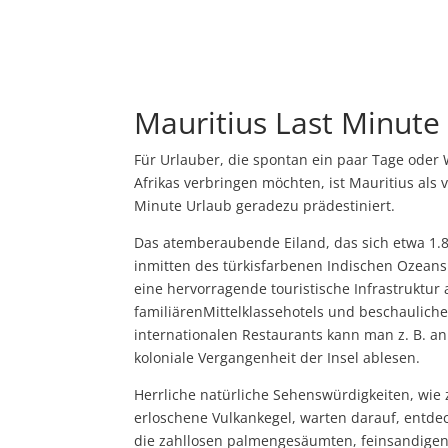
Mauritius Last Minute
Für Urlauber, die spontan ein paar Tage ode
Afrikas verbringen möchten, ist Mauritius als 
Minute Urlaub geradezu prädestiniert.
Das atemberaubende Eiland, das sich etwa 1.8
inmitten des türkisfarbenen Indischen Ozeans b
eine hervorragende touristische Infrastruktur 
familiärenMittelklassehotels und beschaulich
internationalen Restaurants kann man z. B. a
koloniale Vergangenheit der Insel ablesen.
Herrliche natürliche Sehenswürdigkeiten, wie 
erloschene Vulkankegel, warten darauf, entde
die zahllosen palmengesäumten, feinsandigen 