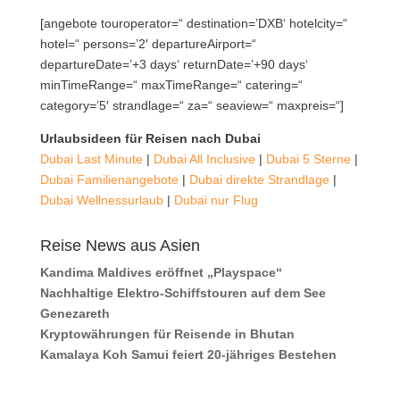
[angebote touroperator=“ destination=’DXB‘ hotelcity=“
hotel=“ persons=’2′ departureAirport=“
departureDate=’+3 days‘ returnDate=’+90 days‘
minTimeRange=“ maxTimeRange=“ catering=“
category=’5′ strandlage=“ za=“ seaview=“ maxpreis=“]
Urlaubsideen für Reisen nach Dubai
Dubai Last Minute
|
Dubai All Inclusive
|
Dubai 5 Sterne
|
Dubai Familienangebote
|
Dubai direkte Strandlage
|
Dubai Wellnessurlaub
|
Dubai nur Flug
Reise News aus Asien
Kandima Maldives eröffnet „Playspace“
Nachhaltige Elektro-Schiffstouren auf dem See
Genezareth
Kryptowährungen für Reisende in Bhutan
Kamalaya Koh Samui feiert 20-jähriges Bestehen