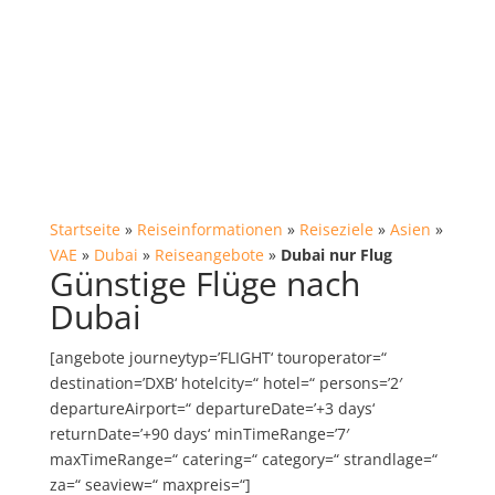
Startseite
»
Reiseinformationen
»
Reiseziele
»
Asien
»
VAE
»
Dubai
»
Reiseangebote
»
Dubai nur Flug
Günstige Flüge nach
Dubai
[angebote journeytyp=’FLIGHT‘ touroperator=“
destination=’DXB‘ hotelcity=“ hotel=“ persons=’2′
departureAirport=“ departureDate=’+3 days‘
returnDate=’+90 days‘ minTimeRange=’7′
maxTimeRange=“ catering=“ category=“ strandlage=“
za=“ seaview=“ maxpreis=“]