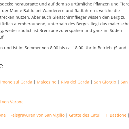
isdecke herausragte und auf dem so urtümliche Pflanzen und Tier
st der Monte Baldo bei Wanderern und Radfahrern, welche die
strecken nutzen. Aber auch Gleitschirmflieger wissen den Berg zu
natürlich atemberaubend, unterhalb des Berges liegt das malerisch
g, weiter südlich ist Brenzone zu erspähen und ganz im Süden
uf.
n und ist im Sommer von 8:00 bis ca. 18:00 Uhr in Betrieb. (Stand:
e
Limone sul Garda
|
Malcesine
|
Riva del Garda
|
San Giorgio
|
San
l von Varone
ione
|
Felsgravuren von San Vigilio
|
Grotte des Catull
|
Il Bastione