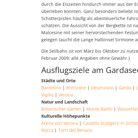
durch die Eiszeiten hindurch immer aus der E
überleben konnten. Ganz besonders beliebt i
Schotterpisten häufig als abenteuerliche Fahr
schätzen. Die Aussicht von der Bergkette ist 
Malcesine mit seiner hervorstechenden Festun
gelegen taucht die Lange Halbinsel Sirmione a
Die Seilbahn ist von März bis Oktober zu nutze
Februar 2009; alle Angaben ohne Gewähr.)
Ausflugsziele am Gardase
Städte und Orte
Bardolino
|
Brenzone
|
Desenzano
|
Garda
|
Vigilio
|
Verona
Natur und Landschaft
Botanischer Garten
|
Monte Baldo
|
Wasserfal
Kulturelle Höhepunkte
Arena von Verona
|
Castello Scaligero in Sirm
Rocca
|
Torri del Benaco