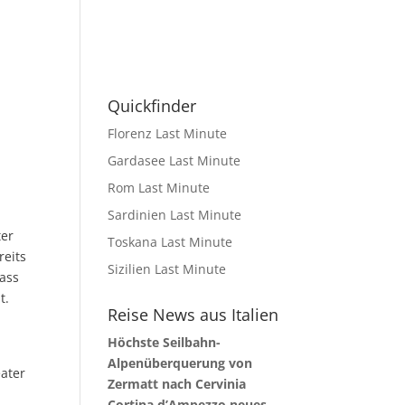
Quickfinder
Florenz Last Minute
Gardasee Last Minute
Rom Last Minute
Sardinien Last Minute
ter
Toskana Last Minute
reits
Sizilien Last Minute
ass
t.
Reise News aus Italien
Höchste Seilbahn-
Alpenüberquerung von
eater
Zermatt nach Cervinia
Cortina d’Ampezzo neues