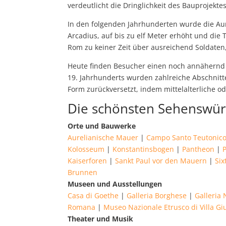
verdeutlicht die Dringlichkeit des Bauprojektes
In den folgenden Jahrhunderten wurde die Aur
Arcadius, auf bis zu elf Meter erhöht und die 
Rom zu keiner Zeit über ausreichend Soldate
Heute finden Besucher einen noch annähernd 
19. Jahrhunderts wurden zahlreiche Abschnit
Form zurückversetzt, indem mittelalterliche o
Die schönsten Sehenswür
Orte und Bauwerke
Aurelianische Mauer
|
Campo Santo Teutonic
Kolosseum
|
Konstantinsbogen
|
Pantheon
|
Kaiserforen
|
Sankt Paul vor den Mauern
|
Six
Brunnen
Museen und Ausstellungen
Casa di Goethe
|
Galleria Borghese
|
Galleria 
Romana
|
Museo Nazionale Etrusco di Villa Giu
Theater und Musik