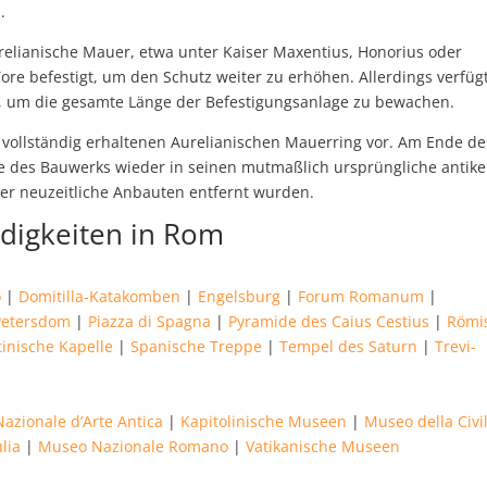
.
elianische Mauer, etwa unter Kaiser Maxentius, Honorius oder
Tore befestigt, um den Schutz weiter zu erhöhen. Allerdings verfüg
n, um die gesamte Länge der Befestigungsanlage zu bewachen.
vollständig erhaltenen Aurelianischen Mauerring vor. Am Ende de
te des Bauwerks wieder in seinen mutmaßlich ursprüngliche antik
der neuzeitliche Anbauten entfernt wurden.
digkeiten in Rom
o
|
Domitilla-Katakomben
|
Engelsburg
|
Forum Romanum
|
Petersdom
|
Piazza di Spagna
|
Pyramide des Caius Cestius
|
Römi
tinische Kapelle
|
Spanische Treppe
|
Tempel des Saturn
|
Trevi-
Nazionale d’Arte Antica
|
Kapitolinische Museen
|
Museo della Civi
lia
|
Museo Nazionale Romano
|
Vatikanische Museen