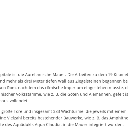
pitale ist die Aurelianische Mauer. Die Arbeiten zu dem 19 Kilome
d mehr als drei Meter tiefen Wall aus Ziegelsteinen begannen be
an von Rom, nachdem das römische Imperium eingestehen musste, d
anischer Volksstämme, wie z. B. die Goten und Alemannen, gefeit is
bus vollendet.
8 große Tore und insgesamt 383 Wachtürme, die jeweils mit einem
ne Vielzahl bereits bestehender Bauwerke, wie z. B. das Amphith
tte des Aquädukts Aqua Claudia, in die Mauer integriert wurden,