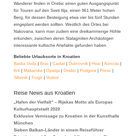
Wanderer finden in Orebic einen guten Ausgangspunkt
für Touren auf den Sveti Ilija, einen 961 Meter hohen
Berg, für dessen Besteigung etwa vier bis fünf Stunden
eingeplant werden sollten. Westlich des Ortes bei
Nakovana, kann man zudem eine dreikammerige Höhle
erkunden, zwischen deren Stalagmiten Archäologen
interessante kultische Artefakte gefunden haben.
Beliebte Urlaubsorte in Kroatien
Baska Voda
|
Brac
|
Cavtat
|
Dubrovnik
|
Hvar
|
Korcula
|
Krk
|
Makarska
|
Opatija
|
Orebic
|
Podgora
|
Porec
|
Sibenik
|
Trogir
|
Vodice
Reise News aus Kroatien
„Hafen der Vielfalt“ – Rijekas Motto als Europas
Kulturhauptstadt 2020
Exklusive Vernissage zu Kroatien in der Kunsthalle
München
Sieben Balkan-Länder in einem Reiseführer