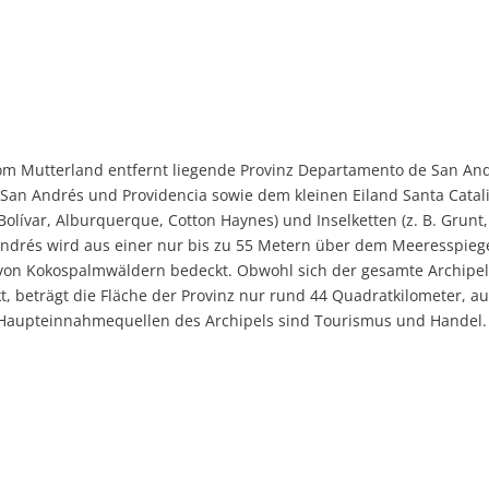
om Mutterland entfernt liegende Provinz Departamento de San An
n San Andrés und Providencia sowie dem kleinen Eiland Santa Catal
 Bolívar, Alburquerque, Cotton Haynes) und Inselketten (z. B. Grunt,
Andrés wird aus einer nur bis zu 55 Metern über dem Meeresspieg
s von Kokospalmwäldern bedeckt. Obwohl sich der gesamte Archipe
, beträgt die Fläche der Provinz nur rund 44 Quadratkilometer, au
e Haupteinnahmequellen des Archipels sind Tourismus und Handel.