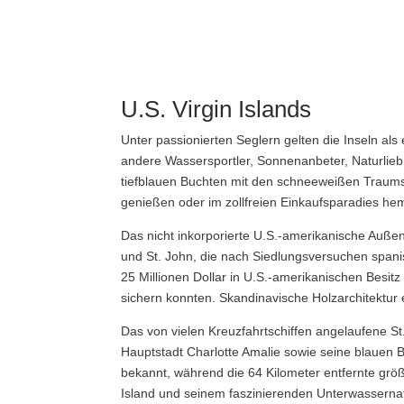
U.S. Virgin Islands
Unter passionierten Seglern gelten die Inseln als
andere Wassersportler, Sonnenanbeter, Naturliebh
tiefblauen Buchten mit den schneeweißen Traumst
genießen oder im zollfreien Einkaufsparadies 
Das nicht inkorporierte U.S.-amerikanische Außen
und St. John, die nach Siedlungsversuchen spanis
25 Millionen Dollar in U.S.-amerikanischen Bes
sichern konnten. Skandinavische Holzarchitektur 
Das von vielen Kreuzfahrtschiffen angelaufene St
Hauptstadt Charlotte Amalie sowie seine blauen 
bekannt, während die 64 Kilometer entfernte größ
Island und seinem faszinierenden Unterwassernatio