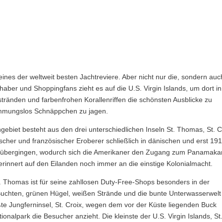
 eines der weltweit besten Jachtreviere. Aber nicht nur die, sondern auc
aber und Shoppingfans zieht es auf die U.S. Virgin Islands, um dort i
ränden und farbenfrohen Korallenriffen die schönsten Ausblicke zu
hemmungslos Schnäppchen zu jagen.
gebiet besteht aus den drei unterschiedlichen Inseln St. Thomas, St. C
cher und französischer Eroberer schließlich in dänischen und erst 191
itz übergingen, wodurch sich die Amerikaner den Zugang zum Panamaka
erinnert auf den Eilanden noch immer an die einstige Kolonialmacht.
. Thomas ist für seine zahllosen Duty-Free-Shops besonders in der
Buchten, grünen Hügel, weißen Strände und die bunte Unterwasserwelt
te Jungferninsel, St. Croix, wegen dem vor der Küste liegenden Buck
nalpark die Besucher anzieht. Die kleinste der U.S. Virgin Islands, St