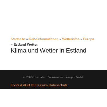
Startseite
»
Reiseinformationen
»
Wetterinfos
»
Europa
»
Estland Wetter
Klima und Wetter in Estland
© 2022 travelio Reisevermittlungs GmbH
Kontakt
AGB
Impressum
Datenschutz