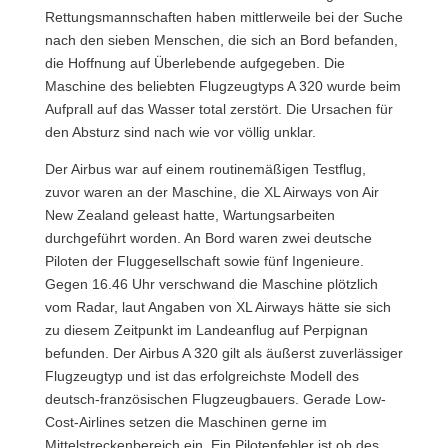
Rettungsmannschaften haben mittlerweile bei der Suche
nach den sieben Menschen, die sich an Bord befanden,
die Hoffnung auf Überlebende aufgegeben. Die
Maschine des beliebten Flugzeugtyps A 320 wurde beim
Aufprall auf das Wasser total zerstört. Die Ursachen für
den Absturz sind nach wie vor völlig unklar.
Der Airbus war auf einem routinemäßigen Testflug,
zuvor waren an der Maschine, die XL Airways von Air
New Zealand geleast hatte, Wartungsarbeiten
durchgeführt worden. An Bord waren zwei deutsche
Piloten der Fluggesellschaft sowie fünf Ingenieure.
Gegen 16.46 Uhr verschwand die Maschine plötzlich
vom Radar, laut Angaben von XL Airways hätte sie sich
zu diesem Zeitpunkt im Landeanflug auf Perpignan
befunden. Der Airbus A 320 gilt als äußerst zuverlässiger
Flugzeugtyp und ist das erfolgreichste Modell des
deutsch-französischen Flugzeugbauers. Gerade Low-
Cost-Airlines setzen die Maschinen gerne im
Mittelstreckenbereich ein. Ein Pilotenfehler ist ob des