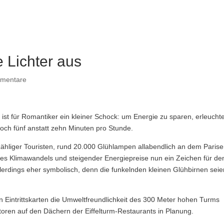
 Lichter aus
mentare
, ist für Romantiker ein kleiner Schock: um Energie zu sparen, erleucht
 noch fünf anstatt zehn Minuten pro Stunde.
ähliger Touristen, rund 20.000 Glühlampen allabendlich an dem Parise
es Klimawandels und steigender Energiepreise nun ein Zeichen für de
allerdings eher symbolisch, denn die funkelnden kleinen Glühbirnen sei
ren Eintrittskarten die Umweltfreundlichkeit des 300 Meter hohen Turms
toren auf den Dächern der Eiffelturm-Restaurants in Planung.