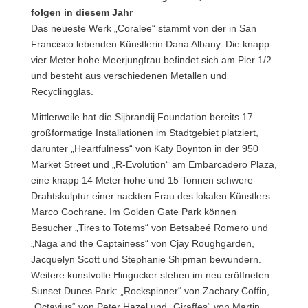
folgen in diesem Jahr
Das neueste Werk „Coralee“ stammt von der in San
Francisco lebenden Künstlerin Dana Albany. Die knapp
vier Meter hohe Meerjungfrau befindet sich am Pier 1/2
und besteht aus verschiedenen Metallen und
Recyclingglas.
Mittlerweile hat die Sijbrandij Foundation bereits 17
großformatige Installationen im Stadtgebiet platziert,
darunter „Heartfulness“ von Katy Boynton in der 950
Market Street und „R-Evolution“ am Embarcadero Plaza,
eine knapp 14 Meter hohe und 15 Tonnen schwere
Drahtskulptur einer nackten Frau des lokalen Künstlers
Marco Cochrane. Im Golden Gate Park können
Besucher „Tires to Totems“ von Betsabeé Romero und
„Naga and the Captainess“ von Cjay Roughgarden,
Jacquelyn Scott und Stephanie Shipman bewundern.
Weitere kunstvolle Hingucker stehen im neu eröffneten
Sunset Dunes Park: „Rockspinner“ von Zachary Coffin,
„Octavius“ ​​von Peter Hazel und „Giraffes“ von Martin