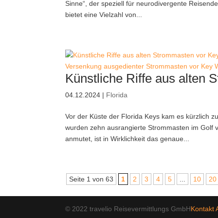
Sinne“, der speziell für neurodivergente Reisend
bietet eine Vielzahl von...
Versenkung ausgedienter Strommasten vor Key 
Künstliche Riffe aus alten
04.12.2024
|
Florida
Vor der Küste der Florida Keys kam es kürzlich
wurden zehn ausrangierte Strommasten im Golf v
anmutet, ist in Wirklichkeit das genaue...
Seite 1 von 63
1
2
3
4
5
...
10
20
© 2022 travelio Reisevermittlungs GmbH
Kontakt