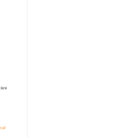
räre
cal