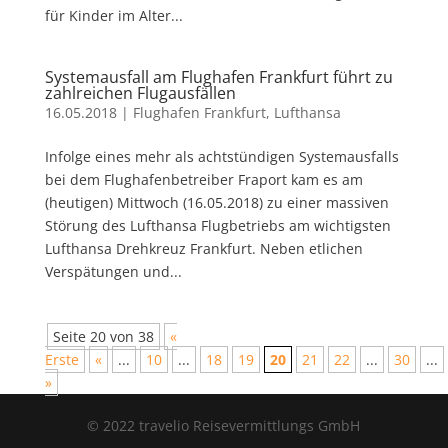
für Kinder im Alter...
Systemausfall am Flughafen Frankfurt führt zu
zahlreichen Flugausfällen
16.05.2018
|
Flughafen Frankfurt
,
Lufthansa
Infolge eines mehr als achtstündigen Systemausfalls
bei dem Flughafenbetreiber Fraport kam es am
(heutigen) Mittwoch (16.05.2018) zu einer massiven
Störung des Lufthansa Flugbetriebs am wichtigsten
Lufthansa Drehkreuz Frankfurt. Neben etlichen
Verspätungen und...
Seite 20 von 38
«
Erste
«
...
10
...
18
19
20
21
22
...
30
...
»
© 2022 travelio Reisevermittlungs GmbH