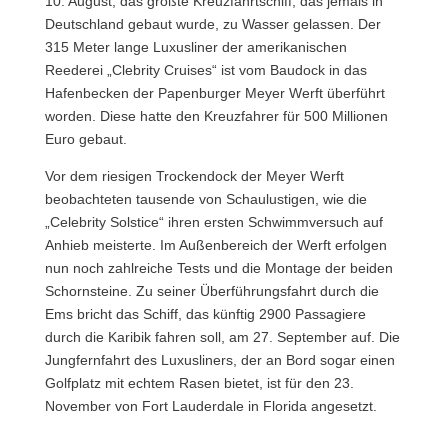
10. August, das größte Kreuzfahrtschiff, das jemals in
Deutschland gebaut wurde, zu Wasser gelassen. Der
315 Meter lange Luxusliner der amerikanischen
Reederei „Clebrity Cruises“ ist vom Baudock in das
Hafenbecken der Papenburger Meyer Werft überführt
worden. Diese hatte den Kreuzfahrer für 500 Millionen
Euro gebaut.
Vor dem riesigen Trockendock der Meyer Werft
beobachteten tausende von Schaulustigen, wie die
„Celebrity Solstice“ ihren ersten Schwimmversuch auf
Anhieb meisterte. Im Außenbereich der Werft erfolgen
nun noch zahlreiche Tests und die Montage der beiden
Schornsteine. Zu seiner Überführungsfahrt durch die
Ems bricht das Schiff, das künftig 2900 Passagiere
durch die Karibik fahren soll, am 27. September auf. Die
Jungfernfahrt des Luxusliners, der an Bord sogar einen
Golfplatz mit echtem Rasen bietet, ist für den 23.
November von Fort Lauderdale in Florida angesetzt.