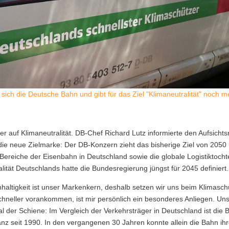
 sich die Deutsche Bahn und gibt für das Ziel "Klimaneutralität" noch m
her auf Klimaneutralität. DB-Chef Richard Lutz informierte den Aufsichts
e neue Zielmarke: Der DB-Konzern zieht das bisherige Ziel von 2050
Bereiche der Eisenbahn in Deutschland sowie die globale Logistiktocht
alität Deutschlands hatte die Bundesregierung jüngst für 2045 definiert.
haltigkeit ist unser Markenkern, deshalb setzen wir uns beim Klimasch
schneller vorankommen, ist mir persönlich ein besonderes Anliegen. Un
l der Schiene: Im Vergleich der Verkehrsträger in Deutschland ist die 
lanz seit 1990. In den vergangenen 30 Jahren konnte allein die Bahn ih