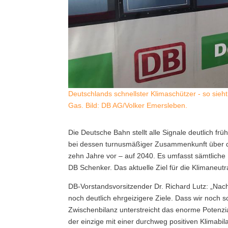
Deutschlands schnellster Klimaschützer - so sieht
Gas. Bild: DB AG/Volker Emersleben.
Die Deutsche Bahn stellt alle Signale deutlich frü
bei dessen turnusmäßiger Zusammenkunft über di
zehn Jahre vor – auf 2040.
Es umfasst sämtliche 
DB Schenker. Das aktuelle Ziel für die Klimaneutr
DB-Vorstandsvorsitzender Dr. Richard Lutz: „Nach
noch deutlich ehrgeizigere Ziele. Dass wir noch 
Zwischenbilanz unterstreicht das enorme Potenzia
der einzige mit einer durchweg positiven Klimabi