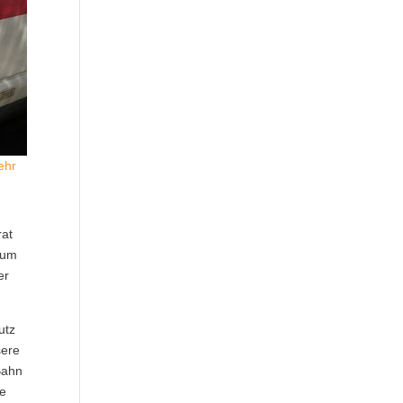
ehr
rat
 um
er
utz
sere
Bahn
re