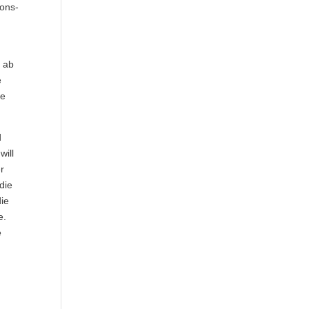
ions-
d ab
e
de
d
will
er
die
die
e.
e