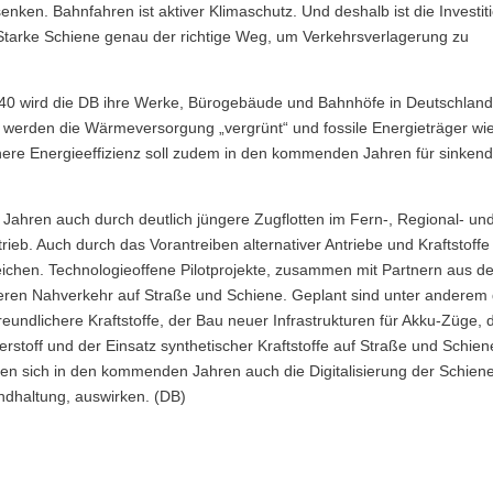
nken. Bahnfahren ist aktiver Klimaschutz. Und deshalb ist die Investit
Starke Schiene genau der richtige Weg, um Verkehrsverlagerung zu
040 wird die DB ihre Werke, Bürogebäude und Bahnhöfe in Deutschlan
 werden die Wärmeversorgung „vergrünt“ und fossile Energieträger wi
öhere Energieeffizienz soll zudem in den kommenden Jahren für sinken
ahren auch durch deutlich jüngere Zugflotten im Fern-, Regional- un
ieb. Auch durch das Vorantreiben alternativer Antriebe und Kraftstoffe 
rreichen. Technologieoffene Pilotprojekte, zusammen mit Partnern aus d
üneren Nahverkehr auf Straße und Schiene. Geplant sind unter anderem 
eundlichere Kraftstoffe, der Bau neuer Infrastrukturen für Akku-Züge, 
stoff und der Einsatz synthetischer Kraftstoffe auf Straße und Schien
den sich in den kommenden Jahren auch die Digitalisierung der Schien
ndhaltung, auswirken. (DB)