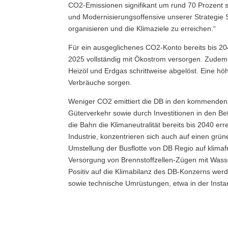
CO2-Emissionen signifikant um rund 70 Prozent se
und Modernisierungsoffensive unserer Strategie 
organisieren und die Klimaziele zu erreichen.“
Für ein ausgeglichenes CO2-Konto bereits bis 2
2025 vollständig mit Ökostrom versorgen. Zudem
Heizöl und Erdgas schrittweise abgelöst. Eine h
Verbräuche sorgen.
Weniger CO2 emittiert die DB in den kommenden J
Güterverkehr sowie durch Investitionen in den Betr
die Bahn die Klimaneutralität bereits bis 2040 e
Industrie, konzentrieren sich auch auf einen gr
Umstellung der Busflotte von DB Regio auf klimafr
Versorgung von Brennstoffzellen-Zügen mit Wasser
Positiv auf die Klimabilanz des DB-Konzerns wer
sowie technische Umrüstungen, etwa in der Insta