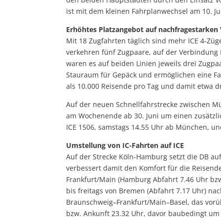
ist mit dem kleinen Fahrplanwechsel am 10. Jun
Erhöhtes Platzangebot auf nachfragestarken
Mit 18 Zugfahrten täglich sind mehr ICE 4-Zü
verkehren fünf Zugpaare, auf der Verbindun
waren es auf beiden Linien jeweils drei Zugpaa
Stauraum für Gepäck und ermöglichen eine Fa
als 10.000 Reisende pro Tag und damit etwa dr
Auf der neuen Schnellfahrstrecke zwischen M
am Wochenende ab 30. Juni um einen zusätzlich
ICE 1506, samstags 14.55 Uhr ab München, un
Umstellung von IC-Fahrten auf ICE
Auf der Strecke Köln-Hamburg setzt die DB au
verbessert damit den Komfort für die Reisen
Frankfurt/Main (Hamburg Abfahrt 7.46 Uhr bz
bis freitags von Bremen (Abfahrt 7.17 Uhr) n
Braunschweig–Frankfurt/Main–Basel, das vorübe
bzw. Ankunft 23.32 Uhr, davor baubedingt um 