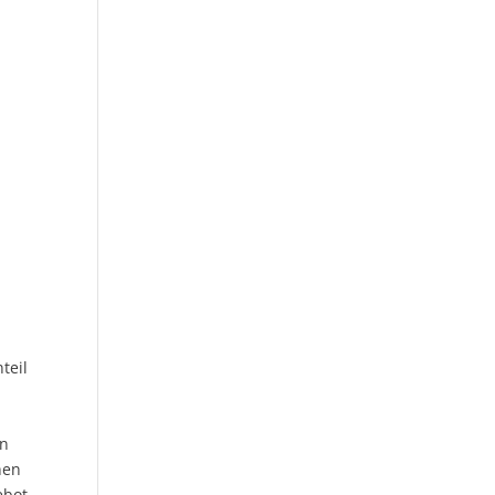
teil
en
hen
ebot