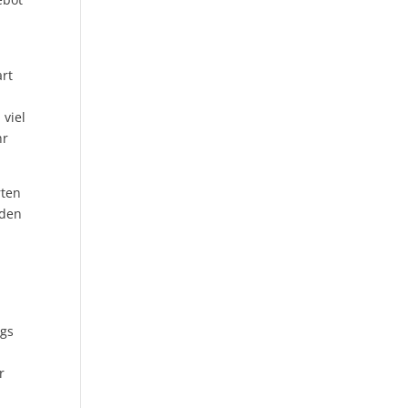
art
 viel
hr
rten
 den
ags
r