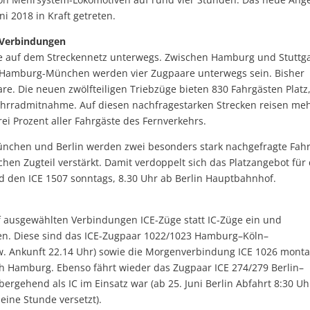
i 2018 in Kraft getreten.
 Verbindungen
ge auf dem Streckennetz unterwegs. Zwischen Hamburg und Stuttg
g Hamburg-München werden vier Zugpaare unterwegs sein. Bisher
re. Die neuen zwölfteiligen Triebzüge bieten 830 Fahrgästen Platz,
hrradmitnahme. Auf diesen nachfragestarken Strecken reisen me
ei Prozent aller Fahrgäste des Fernverkehrs.
ünchen und Berlin werden zwei besonders stark nachgefragte Fah
en Zugteil verstärkt. Damit verdoppelt sich das Platzangebot für
d den ICE 1507 sonntags, 8.30 Uhr ab Berlin Hauptbahnhof.
f ausgewählten Verbindungen ICE-Züge statt IC-Züge ein und
den. Diese sind das ICE-Zugpaar 1022/1023 Hamburg–Köln–
w. Ankunft 22.14 Uhr) sowie die Morgenverbindung ICE 1026 mont
ach Hamburg. Ebenso fährt wieder das Zugpaar ICE 274/279 Berlin–
rgehend als IC im Einsatz war (ab 25. Juni Berlin Abfahrt 8:30 Uh
eine Stunde versetzt).