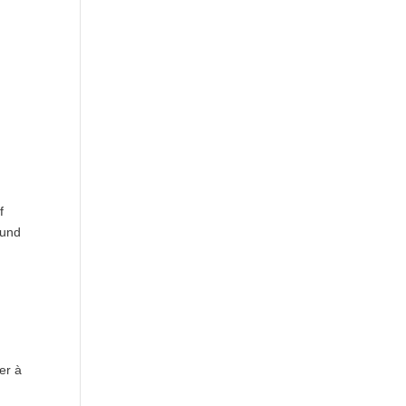
f
 und
er à