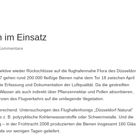
n im Einsatz
Kommentare
ektive wieder Rückschlüsse auf die flughafennahe Flora des Düsseldor
007 gehen rund 200.000 fleißige Bienen nahe dem Tor 18 zwischen April
e Erfassung und Dokumentation der Luftqualität. Da die gestreiften
 Wasser als auch indirekt über Pflanzennektar und Pollen absorbieren,
nzen des Flugverkehrs auf die umliegende Vegetation.
sprechend: Untersuchungen des Flughafenhonigs „Düsseldorf Natural“
 z. B. polyzyklische Kohlenwasserstoffe oder Schwermetalle. Und die
g – in der Frühtracht 2008 produzierten die Bienen insgesamt 160 Gläs
de vor wenigen Tagen geliefert.