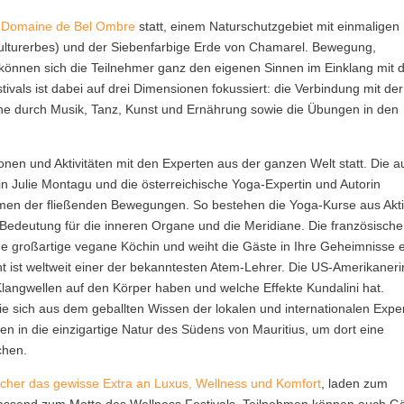
er Domaine de Bel Ombre
statt, einem Naturschutzgebiet mit einmaligen
kulturerbes) und der Siebenfarbige Erde von Chamarel. Bewegung,
 können sich die Teilnehmer ganz den eigenen Sinnen im Einklang mit 
ivals ist dabei auf drei Dimensionen fokussiert: die Verbindung mit der
e durch Musik, Tanz, Kunst und Ernährung sowie die Übungen in den
nen und Aktivitäten mit den Experten aus der ganzen Welt statt. Die a
 Julie Montagu und die österreichische Yoga-Expertin und Autorin
rmen der fließenden Bewegungen. So bestehen die Yoga-Kurse aus Aktiv
 Bedeutung für die inneren Organe und die Meridiane. Die französische
ine großartige vegane Köchin und weiht die Gäste in Ihre Geheimnisse e
ist weltweit einer der bekanntesten Atem-Lehrer. Die US-Amerikaneri
langwellen auf den Körper haben und welche Effekte Kundalini hat.
ie sich aus dem geballten Wissen der lokalen und internationalen Expe
pen in die einzigartige Natur des Südens von Mauritius, um dort eine
chen.
ucher das gewisse Extra an Luxus, Wellness und Komfort
, laden zum