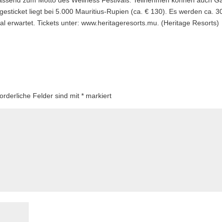
assend zum Motto des Wellness Festivals. Teilnehmen können auch Gä
esticket liegt bei 5.000 Mauritius-Rupien (ca. € 130). Es werden ca. 3
l erwartet. Tickets unter: www.heritageresorts.mu. (Heritage Resorts)
forderliche Felder sind mit
*
markiert