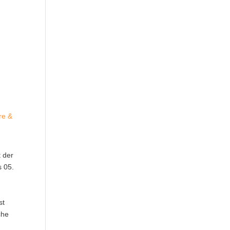
re &
 der
s 05.
st
che