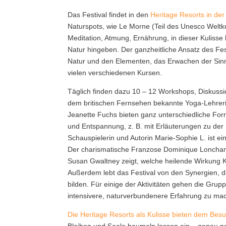
Das Festival findet in den
Heritage Resorts in d
Naturspots, wie Le Morne (Teil des Unesco Welt
Meditation, Atmung, Ernährung, in dieser Kulisse
Natur hingeben. Der ganzheitliche Ansatz des Fest
Natur und den Elementen, das Erwachen der Sinn
vielen verschiedenen Kursen.
Täglich finden dazu 10 – 12 Workshops, Diskussio
dem britischen Fernsehen bekannte Yoga-Lehrerin
Jeanette Fuchs bieten ganz unterschiedliche Fo
und Entspannung, z. B. mit Erläuterungen zu der
Schauspielerin und Autorin Marie-Sophie L. ist e
Der charismatische Franzose Dominique Lonchant 
Susan Gwaltney zeigt, welche heilende Wirkung K
Außerdem lebt das Festival von den Synergien, d
bilden. Für einige der Aktivitäten gehen die Grup
intensivere, naturverbundenere Erfahrung zu ma
Die Heritage Resorts als Kulisse bieten dem Bes