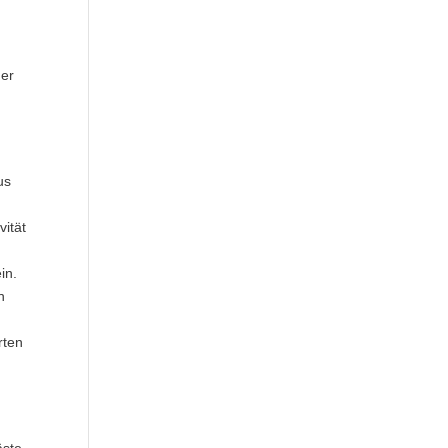
der
us
ität
in.
n
rten