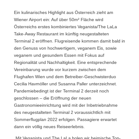
Ein kulinarisches Highlight aus Österreich zieht am
Wiener Airport ein: Auf über 50m² Fläche wird
Österreichs erstes kombiniertes Veganista/The LaLa
Take-Away Restaurant im künftig neugestalteten
Terminal 2 eröffnen.
Flugreisende kommen damit bald in
den Genuss von hochwertigem, veganem Eis, sowie
veganem und gesundem Essen mit Fokus auf
Regionalität und Nachhaltigkeit. Eine entsprechende
Vereinbarung wurde vor kurzem zwischen dem
Flughafen Wien und dem Betreiber-Geschwisterduo
Cecilia Havmöller und Susanna Paller unterzeichnet.
Pandemiebedingt ist der Terminal 2 derzeit noch
geschlossen – die Eröffnung der neuen
Gastronomieeinrichtung wird mit der Inbetriebnahme
des neugestalteten Terminal 2 voraussichtlich mit
Sommerflugplan 2022 erfolgen. Passagiere erwartet
dann ein völlig neues Reiseerlebnis.
„Mit Veganista und The LaLa holen wir heimische Top-