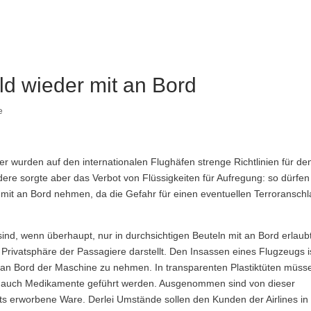
ld wieder mit an Bord
e
r wurden auf den internationalen Flughäfen strenge Richtlinien für de
ere sorgte aber das Verbot von Flüssigkeiten für Aufregung: so dürfen
mit an Bord nehmen, da die Gefahr für einen eventuellen Terroransch
sind, wenn überhaupt, nur in durchsichtigen Beuteln mit an Bord erlaub
 Privatsphäre der Passagiere darstellt. Den Insassen eines Flugzeugs i
 mit an Bord der Maschine zu nehmen. In transparenten Plastiktüten müss
er auch Medikamente geführt werden. Ausgenommen sind von dieser
s erworbene Ware. Derlei Umstände sollen den Kunden der Airlines in