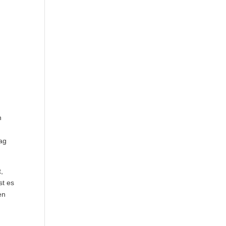
n
lag
t,
st es
en