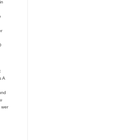
in
e
er
D
t
s A
und
zu
– wer