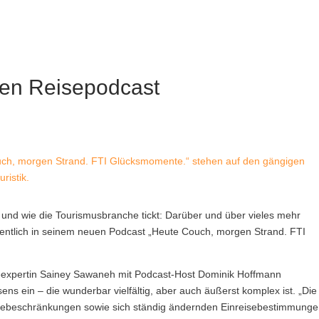
euen Reisepodcast
uch, morgen Strand. FTI Glücksmomente.“ stehen auf den gängigen
ristik.
und wie die Tourismusbranche tickt: Darüber und über vieles mehr
chentlich in seinem neuen Podcast „Heute Couch, morgen Strand. FTI
seexpertin Sainey Sawaneh mit Podcast-Host Dominik Hoffmann
ns ein – die wunderbar vielfältig, aber auch äußerst komplex ist. „Die
sebeschränkungen sowie sich ständig ändernden Einreisebestimmung