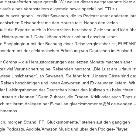
 Herausforderungen gestellt. Wir wollen dieses weitgespannte Netz e
läufe eines Veranstalters allgemein sowie speziell bei FTI zu
chste Auszeit geben“, erklärt Sawaneh, die im Podcast unter anderem ihr
echischen Reiseherbst mit den Hörern teilt. Neben den vielen
ellt die Expertin auch in Krisenzeiten bereisbare Ziele vor und klärt üb
m Hintergrund auf. Dabei können Hörer anhand anschaulicher
ine Shoppingtour mit der Buchung einer Reise vergleichbar ist, ELEFAN
t, sondern mit der elektronischen Erfassung von Deutschen im Ausland.
vor Corona – die Herausforderungen der letzten Monate machten aber
eit viel Verunsicherung bei Reisenden herrscht. „Die Lust am Urlaub is
ewisse Unsicherheit“, so Sawaneh. Sie fährt fort: „Unsere Gäste sind da
 Reisen beschäftigen und ihnen Antworten und Erklärungen liefern. Wir
der Lieblingsthemen der Deutschen hinter den Kulissen zu beleuchten 
n treten zu können.“ Denn Zuhörer, die Fragen, Kritik oder auch Tipps 
ch mit ihrem Anliegen per E-mail an gluecksmomente@fti.de wenden 
achmemos.
uch, morgen Strand. FTI Glücksmomente.“ stehen auf den gängigen
oogle Podcasts, Audible/Amazon Music und über den Podigee-Player