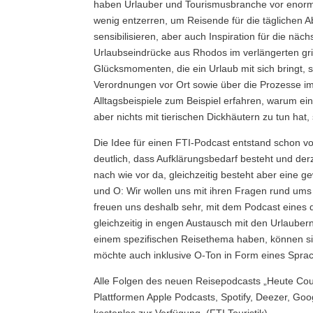
haben Urlauber und Tourismusbranche vor enorme
wenig entzerren, um Reisende für die täglichen Ab
sensibilisieren, aber auch Inspiration für die nä
Urlaubseindrücke aus Rhodos im verlängerten gri
Glücksmomenten, die ein Urlaub mit sich bringt, st
Verordnungen vor Ort sowie über die Prozesse i
Alltagsbeispiele zum Beispiel erfahren, warum e
aber nichts mit tierischen Dickhäutern zu tun ha
Die Idee für einen FTI-Podcast entstand schon 
deutlich, dass Aufklärungsbedarf besteht und derz
nach wie vor da, gleichzeitig besteht aber eine g
und O: Wir wollen uns mit ihren Fragen rund ums
freuen uns deshalb sehr, mit dem Podcast eines 
gleichzeitig in engen Austausch mit den Urlauber
einem spezifischen Reisethema haben, können si
möchte auch inklusive O-Ton in Form eines Spr
Alle Folgen des neuen Reisepodcasts „Heute Co
Plattformen Apple Podcasts, Spotify, Deezer, G