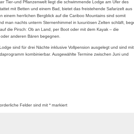
iger Tier-und Pflanzenwelt liegt die schwimmende Lodge am Ufer des
attet mit Betten und einem Bad, bietet das freistehende Safarizelt aus
n einem herrlichen Bergblick auf die Cariboo Mountains sind somit
nd man nachts unterm Sternenhimmel in luxuriösen Zelten schläft, be
 auf die Pirsch: Ob an Land, per Boot oder mit dem Kayak – die
n oder anderen Bären begegnen.
Lodge sind für drei Nächte inklusive Vollpension ausgelegt und sind mit
daprogramm kombinierbar. Ausgewählte Termine zwischen Juni und
forderliche Felder sind mit
*
markiert