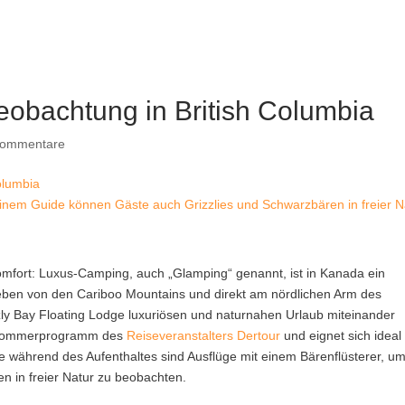
eobachtung in British Columbia
Kommentare
 einem Guide können Gäste auch Grizzlies und Schwarzbären in freier N
mfort: Luxus-Camping, auch „Glamping“ genannt, ist in Kanada ein
geben von den Cariboo Mountains und direkt am nördlichen Arm des
ly Bay Floating Lodge luxuriösen und naturnahen Urlaub miteinander
im Sommerprogramm des
Reiseveranstalters Dertour
und eignet sich ideal 
 während des Aufenthaltes sind Ausflüge mit einem Bärenflüsterer, u
n in freier Natur zu beobachten.