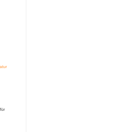
atur
für
m