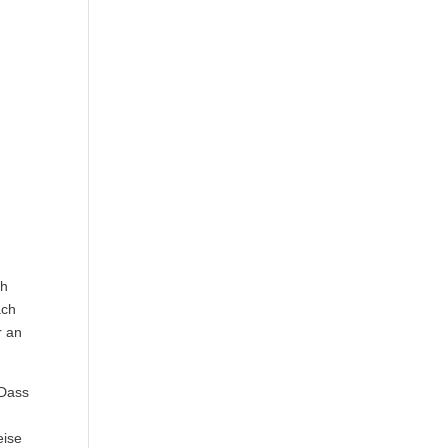
ch
ach
r an
 Dass
eise