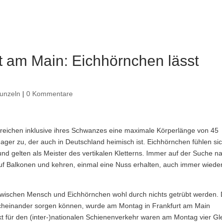
t am Main: Eichhörnchen lässt
unzeln
|
0 Kommentare
eichen inklusive ihres Schwanzes eine maximale Körperlänge von 45
Nager zu, der auch in Deutschland heimisch ist. Eichhörnchen fühlen si
und gelten als Meister des vertikalen Kletterns. Immer auf der Suche n
uf Balkonen und kehren, einmal eine Nuss erhalten, auch immer wiede
zwischen Mensch und Eichhörnchen wohl durch nichts getrübt werden.
Durcheinander sorgen können, wurde am Montag in Frankfurt am Main
kt für den (inter-)nationalen Schienenverkehr waren am Montag vier Gl