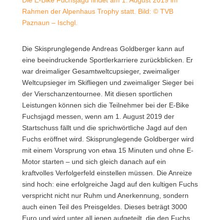
Die E-Bike Fuchsjagd findet am 1. August 2019 im
Rahmen der Alpenhaus Trophy statt. Bild: © TVB
Paznaun – Ischgl.
Die Skisprunglegende Andreas Goldberger kann auf
eine beeindruckende Sportlerkarriere zurückblicken. Er
war dreimaliger Gesamtweltcupsieger, zweimaliger
Weltcupsieger im Skifliegen und zweimaliger Sieger bei
der Vierschanzentournee.
Mit diesen sportlichen
Leistungen können sich die Teilnehmer bei der E-Bike
Fuchsjagd messen, wenn am 1. August 2019 der
Startschuss fällt und die sprichwörtliche Jagd auf den
Fuchs eröffnet wird. Skisprunglegende Goldberger wird
mit einem Vorsprung von etwa 15 Minuten und ohne E-
Motor starten – und sich gleich danach auf ein
kraftvolles Verfolgerfeld einstellen müssen. Die Anreize
sind hoch: eine erfolgreiche Jagd auf den kultigen Fuchs
verspricht nicht nur Ruhm und Anerkennung, sondern
auch einen Teil des Preisgeldes. Dieses beträgt 3000
Euro und wird unter all jenen aufgeteilt, die den Fuchs