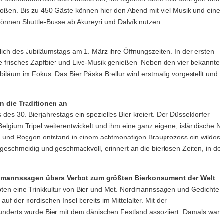
toßen. Bis zu 450 Gäste können hier den Abend mit viel Musik und ein
önnen Shuttle-Busse ab Akureyri und Dalvík nutzen.
slich des Jubiläumstags am 1. März ihre Öffnungszeiten. In der ersten
e frisches Zapfbier und Live-Musik genießen. Neben den vier bekannt
iläum im Fokus: Das Bier Páska Brellur wird erstmalig vorgestellt und 
n die Traditionen an
des 30. Bierjahrestags ein spezielles Bier kreiert. Der Düsseldorfer
Belgium Tripel weiterentwickelt und ihm eine ganz eigene, isländische 
s und Roggen entstand in einem achtmonatigen Brauprozess ein wilde
, geschmeidig und geschmackvoll, erinnert an die bierlosen Zeiten, in 
ordmannssagen übers Verbot zum größten Bierkonsument der Welt
lebten eine Trinkkultur von Bier und Met. Nordmannssagen und Gedichte
f der nordischen Insel bereits im Mittelalter. Mit der
derts wurde Bier mit dem dänischen Festland assoziiert. Damals wa