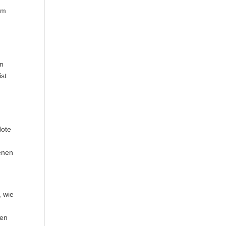
em
en
ist
Note
s
denen
, wie
ren