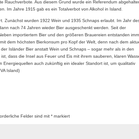
ute Rauchverbote. Aus diesem Grund wurde ein Referendum abgehalte
zen. Im Jahre 1915 gab es ein Totalverbot von Alkohol in Island.
rt. Zunächst wurden 1922 Wein und 1935 Schnaps erlaubt. Im Jahr de
d dann nach 74 Jahren wieder Bier ausgeschenkt werden. Seit der
Neben importiertem Bier und den größeren Brauereien entstanden im
d mit dem höchsten Bierkonsum pro Kopf der Welt, denn nach dem aktu
er Isländer Bier anstatt Wein und Schnaps – sogar mehr als in den
ist, dass die Insel aus Feuer und Eis mit ihrem sauberen, klaren Wass
Energiequellen auch zukünftig ein idealer Standort ist, um qualitativ
VA Island)
forderliche Felder sind mit
*
markiert