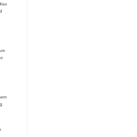
 Kex
nd
 um
so
inem
g.
m