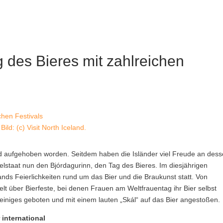
ag des Bieres mit zahlreichen
 Bild: (c) Visit North Iceland.
and aufgehoben worden. Seitdem haben die Isländer viel Freude an des
selstaat nun den Bjórdagurinn, den Tag des Bieres. Im diesjährigen
ands Feierlichkeiten rund um das Bier und die Braukunst statt. Von
Welt über Bierfeste, bei denen Frauen am Weltfrauentag ihr Bier selbst
d einiges geboten und mit einem lauten „Skál“ auf das Bier angestoßen.
 international