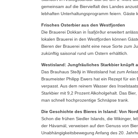
gemeinsam auf die Biervielfalt des Landes anzus
lebhaften Unterhaltungsprogramm feiern. Gäste k
Frisches Osterbier aus den Westfjorden
Die Brauerei Dokkan in Ísafjörður erweitert anläs
lokalen Brauerei in den Westfjorden können Gäst
Bieren der Brauerei steht eine neue Sorte zum Jub
zukünftig saisonal rund um Ostern erhältlich.
Westisland: Jungfräuliches Starkbier knüpft a
Das Brauhaus Steðji in Westisland hat zum Anlass 
Braumeister Philipp Ewers hat ein Rezept für ein 
verpasst. Aus dem reinem Wasser des Inselstaat
Starkbier mit 9,2 Prozent Alkoholgehalt. Das Bier
man schnell hochprozentige Schnäpse trank.
Die Geschichte des Bieres in Island: Von N
Schon die frühen Siedler Islands, die Wikinger, 
der Hávamál, verweisen auf den Genuss von Bier au
Unabhängigkeitsbewegung Anfang des 20. Jahrhun