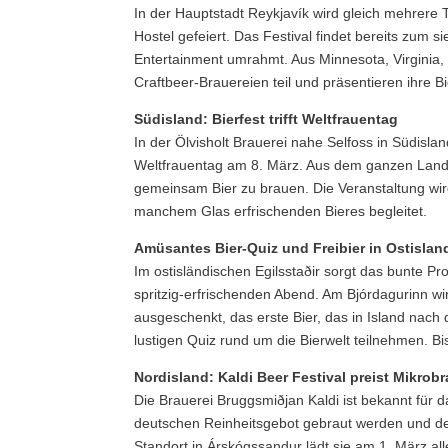
In der Hauptstadt Reykjavík wird gleich mehrere 
Hostel gefeiert. Das Festival findet bereits zum s
Entertainment umrahmt. Aus Minnesota, Virginia
Craftbeer-Brauereien teil und präsentieren ihre Bi
Südisland: Bierfest trifft Weltfrauentag
In der Ölvisholt Brauerei nahe Selfoss in Südisla
Weltfrauentag am 8. März. Aus dem ganzen Lan
gemeinsam Bier zu brauen. Die Veranstaltung wir
manchem Glas erfrischenden Bieres begleitet.
Amüsantes Bier-Quiz und Freibier in Ostislan
Im ostisländischen Egilsstaðir sorgt das bunte 
spritzig-erfrischenden Abend. Am Bjórdagurinn wir
ausgeschenkt, das erste Bier, das in Island nac
lustigen Quiz rund um die Bierwelt teilnehmen. Bi
Nordisland: Kaldi Beer Festival preist Mikrob
Die Brauerei Bruggsmiðjan Kaldi ist bekannt für d
deutschen Reinheitsgebot gebraut werden und de
Standort in Árskógssandur lädt sie am 1. März al