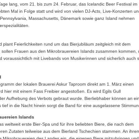
Tage lang, vom 21. bis zum 24. Februar, das Icelandic Beer Festival im
iebten Mal in Folge statt und wird von vielen DJ-Acts, Live-Konzerten u
, Pennsylvania, Massachusetts, Dänemark sowie ganz Island nehmen
erspezialitäten.
nd plant Feierlichkeiten rund um das Bierjubiläum zeitgleich mit dem
d sollen Frauen aus den Mikrobrauereien Islands zusammen kommen,
d voraussichtlich mit Livebands von Musikerinnen und sicherlich auch 
d
Programm der lokalen Brauerei Askur Taproom direkt am 1. März einen
d hier mit einem Fass Freibier angestoßen. Es wird Egils Gull
h der Aufhebung des Verbots gebraut wurde. Bierliebhaber können an e
s tief in die Nacht hinein sorgt die Band für eine ausgelassene Stimmun
rauereien Islands
as weltweit erste Bier-Spa und für ihre beliebten Biere, die nach dem
ren Zutaten teilweise aus dem Bierland Tschechien stammen. An ihre
le Mikrobrauereien des Landes ein, die eigenen Biere mitzubringen und