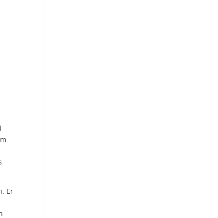
d
um
s
. Er
n