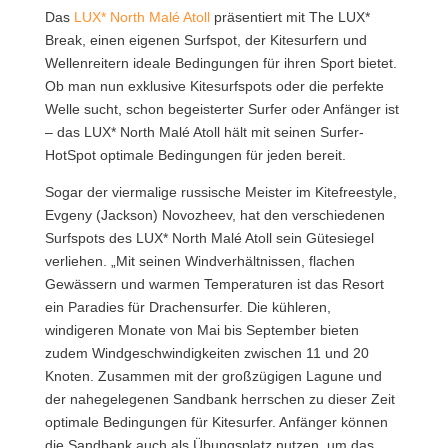
Das
LUX* North Malé Atoll
präsentiert mit The LUX*
Break, einen eigenen Surfspot, der Kitesurfern und
Wellenreitern ideale Bedingungen für ihren Sport bietet.
Ob man nun exklusive Kitesurfspots oder die perfekte
Welle sucht, schon begeisterter Surfer oder Anfänger ist
– das LUX* North Malé Atoll hält mit seinen Surfer-
HotSpot optimale Bedingungen für jeden bereit.
Sogar der viermalige russische Meister im Kitefreestyle,
Evgeny (Jackson) Novozheev, hat den verschiedenen
Surfspots des LUX* North Malé Atoll sein Gütesiegel
verliehen. „Mit seinen Windverhältnissen, flachen
Gewässern und warmen Temperaturen ist das Resort
ein Paradies für Drachensurfer. Die kühleren,
windigeren Monate von Mai bis September bieten
zudem Windgeschwindigkeiten zwischen 11 und 20
Knoten. Zusammen mit der großzügigen Lagune und
der nahegelegenen Sandbank herrschen zu dieser Zeit
optimale Bedingungen für Kitesurfer. Anfänger können
die Sandbank auch als Übungsplatz nutzen, um das