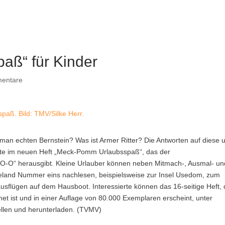
aß“ für Kinder
entare
paß. Bild: TMV/Silke Herr.
man echten Bernstein? Was ist Armer Ritter? Die Antworten auf diese 
ste im neuen Heft „Meck-Pomm Urlaubsspaß“, das der
O-O“ herausgibt.
Kleine Urlauber können neben Mitmach-, Ausmal- un
seland Nummer eins nachlesen, beispielsweise zur Insel Usedom, zum
sflügen auf dem Hausboot. Interessierte können das 16-seitige Heft,
gnet ist und in einer Auflage von 80.000 Exemplaren erscheint, unter
llen und herunterladen. (TVMV)