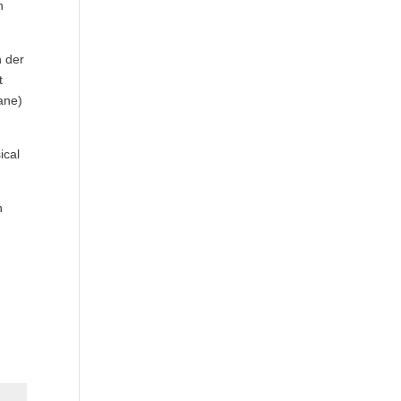
n
n der
t
Jane)
ical
n