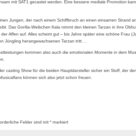
insam mit SAT1 gecastet werden. Eine bessere mediale Promotion kan
einen Jungen, der nach einem Schiffbruch an einen einsamen Strand a
leibt. Das Gorilla-Weibchen Kala nimmt den kleinen Tarzan in ihre Obhu
 der Affen auf. Alles scheint gut – bis Jahre später eine schöne Frau (
sen Jüngling herangewachsenen Tarzan tritt….
stleistungen kommen also auch die emotionalen Momente in dem Mus
en.
er casting Show für die beiden Hauptdarsteller sicher ein Stoff, der de
Musicalfans können sich also jetzt schon freuen.
forderliche Felder sind mit
*
markiert