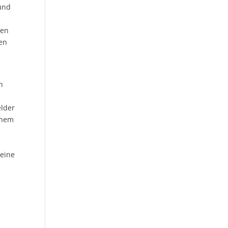
 und
hen
nen
n
elder
inem
seine
l