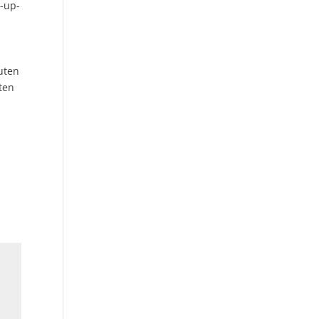
p-up-
n
uten
ten