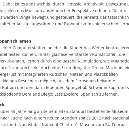
 Dabei ist es ganz wichtig, durch Fantasie, Kreativität, Bewegung
e sollen das Museum aus kindlicher Perspektive erleben: Die dort
s werden Dinge bewegt und gesteuert, die jenseits des tatsächlic
gestalteten Ausstellungsräume und Exponate zum spielerischen Ler
Spanisch lernen
, einer Computerstation, bei der die Kinder das Wetter kontrolliere
del testen können. Hinter glasfaserverstärkten Kunststoffen, die
er-Übungen, lernen durch eine Baseball-Simulation, wie Magnetf
e ihre Farbe wechseln. Auch eine Erkundung der Dream Machine, e
tergerüst mit integrierten Rutschen, Netzen und Plastikbällen
den kleinen Besuchern möglich, aus dem Fernsehen bekannte
kini Bottom und den darin lebenden Spongebob Schwammkopf und 
kelodeon’s Dora and Diego: Let’s Explore! Spanisch zu lernen.
ück
 über 45 Jahre lang an seinem alten Standort bestehende Museum
langer Suche nach einem neuen Standort zog es 2012 nach Nationa
ause fand. Nun ist das National Children’s Museum am 24. Februar