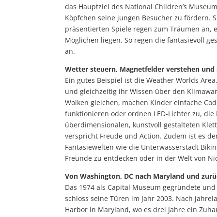
das Hauptziel des National Children’s Museum.
Köpfchen seine jungen Besucher zu fördern. Si
präsentierten Spiele regen zum Träumen an, e
Möglichen liegen. So regen die fantasievoll 
an.
Wetter steuern, Magnetfelder verstehen und 
Ein gutes Beispiel ist die Weather Worlds Area
und gleichzeitig ihr Wissen über den Klimawan
Wolken gleichen, machen Kinder einfache Codi
funktionieren oder ordnen LED-Lichter zu, di
überdimensionalen, kunstvoll gestalteten Klet
verspricht Freude und Action. Zudem ist es 
Fantasiewelten wie die Unterwasserstadt Bi
Freunde zu entdecken oder in der Welt von Nic
Von Washington, DC nach Maryland und zur
Das 1974 als Capital Museum gegründete und
schloss seine Türen im Jahr 2003. Nach jahre
Harbor in Maryland, wo es drei Jahre ein Zuh