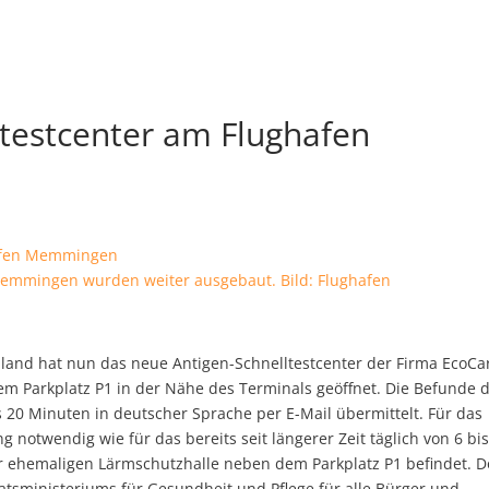
testcenter am Flughafen
Memmingen wurden weiter ausgebaut. Bild: Flughafen
hland hat nun das neue Antigen-Schnelltestcenter der Firma EcoCa
dem Parkplatz P1 in der Nähe des Terminals geöffnet.
Die Befunde 
 20 Minuten in deutscher Sprache per E-Mail übermittelt. Für das
 notwendig wie für das bereits seit längerer Zeit täglich von 6 bi
er ehemaligen Lärmschutzhalle neben dem Parkplatz P1 befindet. D
aatsministeriums für Gesundheit und Pflege für alle Bürger und