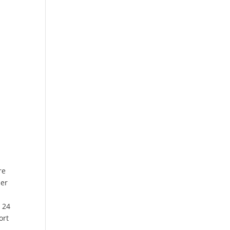
re
der
s 24
ort