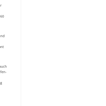
er
 60
und
ont
 auch
afen-
ng