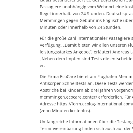
Passagiere unabhängig vom Wohnort eine koste
Regel innerhalb von 24 Stunden. Deutschspra
Memmingen gegen Gebühr ins Englische übers
Minuten oder innerhalb von 24 Stunden.
Für die große Zahl internationaler Passagiere 
Verfügung. „Damit bieten wir allen unseren 
leistungsstarkes Angebot“, erläutert Andreas 
„Neben dem Impfen sind Tests die entscheiden
er.
Die Firma EcoCare bietet am Flughafen Memmi
Antikörper-Schnelltests an. Diese Tests werde
Abstriche bei Kindern ab drei Jahren vorgenom
memmingen.ecocare.center/ erforderlich. Für d
Adresse https://form.ecolog-international.com
(zehn Minuten kostenlos).
Umfangreiche Informationen über die Testan
Terminvereinbarung finden sich auch auf der