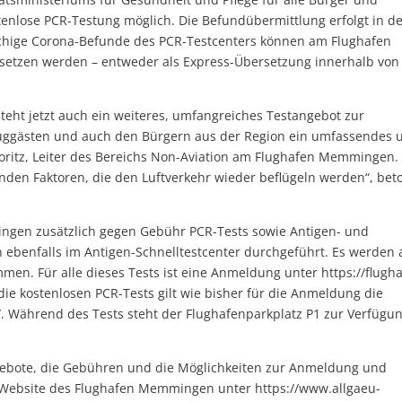
nlose PCR-Testung möglich. Die Befundübermittlung erfolgt in d
chige Corona-Befunde des PCR-Testcenters können am Flughafen
etzen werden – entweder als Express-Übersetzung innerhalb von
steht jetzt auch ein weiteres, umfangreiches Testangebot zur
Fluggästen und auch den Bürgern aus der Region ein umfassendes 
Loritz, Leiter des Bereichs Non-Aviation am Flughafen Memmingen.
den Faktoren, die den Luftverkehr wieder beflügeln werden“, bet
ngen zusätzlich gegen Gebühr PCR-Tests sowie Antigen- und
n ebenfalls im Antigen-Schnelltestcenter durchgeführt. Es werden
men. Für alle dieses Tests ist eine Anmeldung unter https://flugh
ie kostenlosen PCR-Tests gilt wie bisher für die Anmeldung die
/. Während des Tests steht der Flughafenparkplatz P1 zur Verfügu
gebote, die Gebühren und die Möglichkeiten zur Anmeldung und
 Website des Flughafen Memmingen unter https://www.allgaeu-