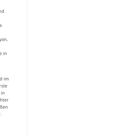
nd
a
yon,
e in
nd im
rste
 in
chter
eßen
.