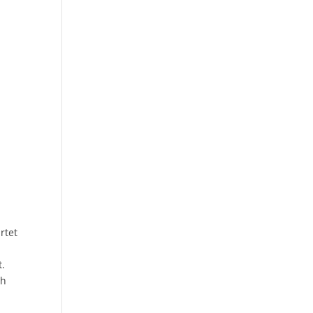
rtet
t.
ch