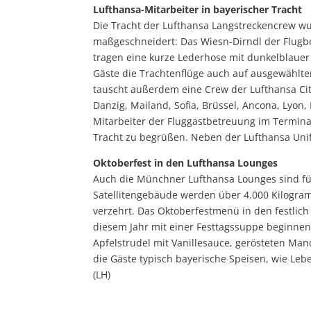
Lufthansa-Mitarbeiter in bayerischer Tracht
Die Tracht der Lufthansa Langstreckencrew 
maßgeschneidert: Das Wiesn-Dirndl der Flugbeg
tragen eine kurze Lederhose mit dunkelblauer
Gäste die Trachtenflüge auch auf ausgewählt
tauscht außerdem eine Crew der Lufthansa Ci
Danzig, Mailand, Sofia, Brüssel, Ancona, Lyon
Mitarbeiter der Fluggastbetreuung im Terminal 
Tracht zu begrüßen. Neben der Lufthansa Uni
Oktoberfest in den Lufthansa Lounges
Auch die Münchner Lufthansa Lounges sind für
Satellitengebäude werden über 4.000 Kilogra
verzehrt. Das Oktoberfestmenü in den festlich
diesem Jahr mit einer Festtagssuppe beginnen
Apfelstrudel mit Vanillesauce, gerösteten M
die Gäste typisch bayerische Speisen, wie Le
(LH)