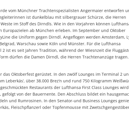
wurde vom Münchner Trachtenspezialisten Angermaier entworfen u
leiterinnen ist dunkelblau mit silbergrauer Schürze, die Herren
 Weste im Stoff des Dirndls. Wie in den Vorjahren können Lufthans
en Europazielen ab München erleben. Im September und Oktober
tyLine die Uniform gegen Dirndl. Angeflogen werden Amsterdam, L
, Belgrad, Warschau sowie Köln und Münster. Für die Lufthansa
2 ist es seit Jahren Tradition, während der Wiesnzeit die Fluggäst
form dürfen die Damen Dirndl, die Herren Trachtenanzüge tragen.
 das Oktoberfest gerüstet. In den zwölf Lounges im Terminal 2 u
mm Leberkäs‘, über 38.000 Brez‘n und rund 750 Kilogramm Weißwü
 geschmückten Restaurants der Lufthansa First Class Lounges wird
, gefolgt von der Bauernente. Den Abschluss bildet ein hausgema
andeln und Rumrosinen. In den Senator-und Business Lounges geni
berkäs, Fleischpflanzerl oder Topfenmousse mit Zwetschgengestöber