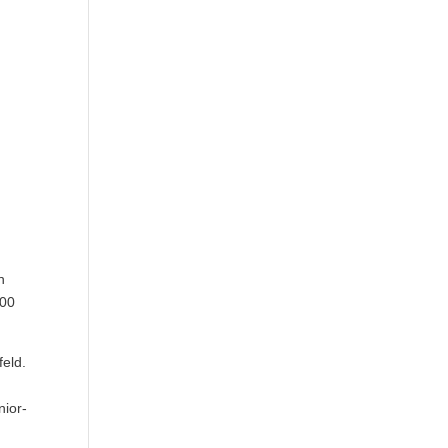
n
000
eld.
nior-