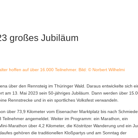
023 großes Jubiläum
ter hoffen auf über 16.000 Teilnehmer. Bild: © Norbert Wilhelmi
Jena über den Rennsteig im Thüringer Wald. Daraus entwickelte sich ei
iert am 13. Mai 2023 sein 50-jähriges Jubiläum. Dann werden über 15.
ne Rennstrecke und in ein sportliches Volksfest verwandeln.
hon über 73,9 Kilometer vom Eisenacher Marktplatz bis nach Schmiedef
.273 Teilnehmer angemeldet. Weiter im Programm: ein Marathon, ein
ini-Marathon über 4,2 Kilometer, die Köstritzer Wanderung und ein Ju
ufes gehören die traditionellen Kloßpartys und am Sonntag der