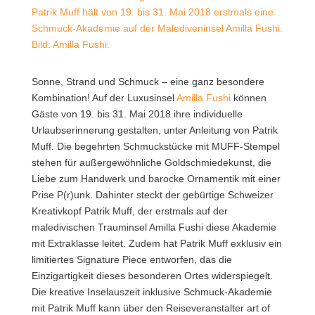
Patrik Muff hält von 19. bis 31. Mai 2018 erstmals eine
Schmuck-Akademie auf der Malediveninsel Amilla Fushi.
Bild: Amilla Fushi.
Sonne, Strand und Schmuck – eine ganz besondere
Kombination! Auf der Luxusinsel
Amilla Fushi
können
Gäste von 19. bis 31. Mai 2018 ihre individuelle
Urlaubserinnerung gestalten, unter Anleitung von Patrik
Muff.
Die begehrten Schmuckstücke mit MUFF-Stempel
stehen für außergewöhnliche Goldschmiedekunst, die
Liebe zum Handwerk und barocke Ornamentik mit einer
Prise P(r)unk. Dahinter steckt der gebürtige Schweizer
Kreativkopf Patrik Muff, der erstmals auf der
maledivischen Trauminsel Amilla Fushi diese Akademie
mit Extraklasse leitet. Zudem hat Patrik Muff exklusiv ein
limitiertes Signature Piece entworfen, das die
Einzigartigkeit dieses besonderen Ortes widerspiegelt.
Die kreative Inselauszeit inklusive Schmuck-Akademie
mit Patrik Muff kann über den Reiseveranstalter art of