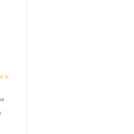
ld: ©
nd
d