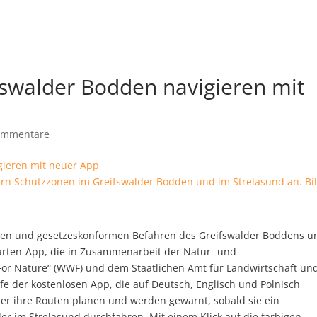
fswalder Bodden navigieren mit
ommentare
rn Schutzzonen im Greifswalder Bodden und im Strelasund an. Bi
hten und gesetzeskonformen Befahren des Greifswalder Boddens u
karten-App, die in Zusammenarbeit der Natur- und
or Nature“ (WWF) und dem Staatlichen Amt für Landwirtschaft un
lfe der kostenlosen App, die auf Deutsch, Englisch und Polnisch
ler ihre Routen planen und werden gewarnt, sobald sie ein
er im Strelasund durchfahren. Mit einem Klick auf die farbigen