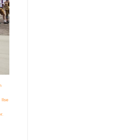
n
 Ilse
r.