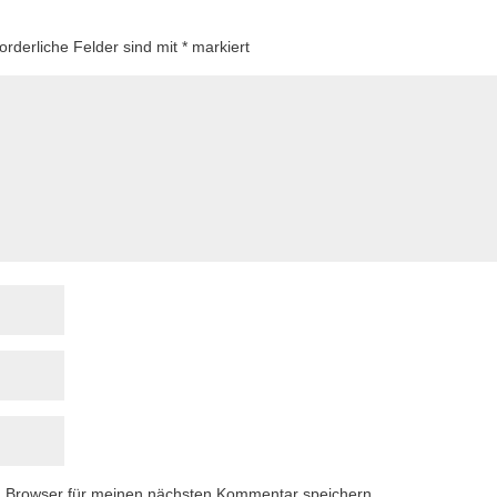
forderliche Felder sind mit
*
markiert
m Browser für meinen nächsten Kommentar speichern.