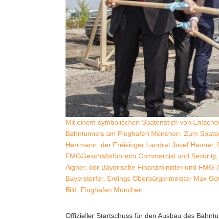
Mit einem symbolischen Spatenstich von Entschei
Bahntunnels am Flughafen München. Zum Spaten gri
Herrmann, der Freisinger Landrat Josef Hauner,
FMGGeschäftsführerin Commercial und Security, F
Aigner, der Bayerische Finanzminister und FMG-Au
Bayerstorfer, Erdings Oberbürgermeister Max Go
Bild: Flughafen München.
Offizieller Startschuss für den Ausbau des Bahn