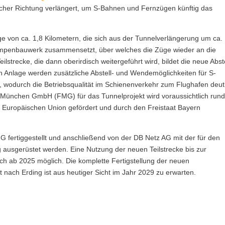
tlicher Richtung verlängert, um S-Bahnen und Fernzügen künftig das
ge von ca. 1,8 Kilometern, die sich aus der Tunnelverlängerung um ca.
mpenbauwerk zusammensetzt, über welches die Züge wieder an die
strecke, die dann oberirdisch weitergeführt wird, bildet die neue Abste
 Anlage werden zusätzliche Abstell- und Wendemöglichkeiten für S-
wodurch die Betriebsqualität im Schienenverkehr zum Flughafen deut
n München GmbH (FMG) für das Tunnelprojekt wird voraussichtlich run
er Europäischen Union gefördert und durch den Freistaat Bayern
G fertiggestellt und anschließend von der DB Netz AG mit der für den
ausgerüstet werden. Eine Nutzung der neuen Teilstrecke bis zur
ch ab 2025 möglich. Die komplette Fertigstellung der neuen
 nach Erding ist aus heutiger Sicht im Jahr 2029 zu erwarten.