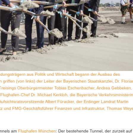
dungsträgern aus Politik und Wirtschaft begann der Ausbau des
ffen (von links) der Leiter der Bayerischen Staatskanzlei, Dr. Floria
 Freisings Oberbürgermeister Tobias Eschenbacher, Andrea Gebbeken,
lughafen-Chef Dr. Michael Kerkloh, die Bayerische Verkehrsministerin
fsichtsratsvorsitzende Albert Füracker, der Erdinger Landrat Martin
tz und FMG-Geschäftsführer Finanzen und Infrastruktur, Thomas Weye
tunnels am
Flughafen München
: Der bestehende Tunnel, der zurzeit auf