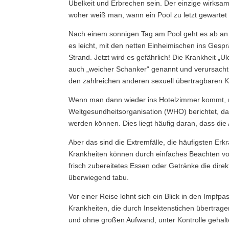
Übelkeit und Erbrechen sein. Der einzige wirksa
woher weiß man, wann ein Pool zu letzt gewartet 
Nach einem sonnigen Tag am Pool geht es ab an di
es leicht, mit den netten Einheimischen ins Ge
Strand. Jetzt wird es gefährlich! Die Krankheit „U
auch „weicher Schanker“ genannt und verursacht
den zahlreichen anderen sexuell übertragbaren Kra
Wenn man dann wieder ins Hotelzimmer kommt, m
Weltgesundheitsorganisation (WHO) berichtet, d
werden können. Dies liegt häufig daran, dass di
Aber das sind die Extremfälle, die häufigsten Erk
Krankheiten können durch einfaches Beachten vo
frisch zubereitetes Essen oder Getränke die dire
überwiegend tabu.
Vor einer Reise lohnt sich ein Blick in den Impfp
Krankheiten, die durch Insektenstichen übertrage
und ohne großen Aufwand, unter Kontrolle gehalt