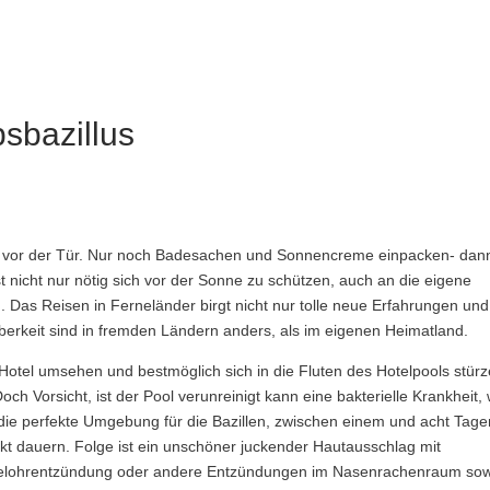
bsbazillus
ch vor der Tür. Nur noch Badesachen und Sonnencreme einpacken- dann
ist nicht nur nötig sich vor der Sonne zu schützen, auch an die eigene
. Das Reisen in Ferneländer birgt nicht nur tolle neue Erfahrungen und
erkeit sind in fremden Ländern anders, als im eigenen Heimatland.
tel umsehen und bestmöglich sich in die Fluten des Hotelpools stürz
ch Vorsicht, ist der Pool verunreinigt kann eine bakterielle Krankheit, 
 die perfekte Umgebung für die Bazillen, zwischen einem und acht Tage
kt dauern. Folge ist ein unschöner juckender Hautausschlag mit
ttelohrentzündung oder andere Entzündungen im Nasenrachenraum so