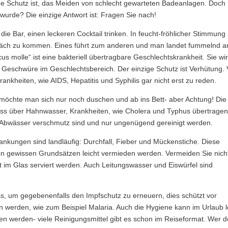
me Schutz ist, das Meiden von schlecht gewarteten Badeanlagen. Doch
wurde? Die einzige Antwort ist: Fragen Sie nach!
e Bar, einen leckeren Cocktail trinken. In feucht-fröhlicher Stimmung 
spräch zu kommen. Eines führt zum anderen und man landet fummelnd 
lcus molle“ ist eine bakteriell übertragbare Geschlechtskrankheit. Sie wi
 Geschwüre im Geschlechtsbereich. Der einzige Schutz ist Verhütung.
nkheiten, wie AIDS, Hepatitis und Syphilis gar nicht erst zu reden.
öchte man sich nur noch duschen und ab ins Bett- aber Achtung! Die
ass über Hahnwasser, Krankheiten, wie Cholera und Typhus übertrage
e Abwässer verschmutz sind und nur ungenügend gereinigt werden.
rankungen sind landläufig: Durchfall, Fieber und Mückenstiche. Diese
n gewissen Grundsätzen leicht vermieden werden. Vermeiden Sie nich
kt im Glas serviert werden. Auch Leitungswasser und Eiswürfel sind
ass, um gegebenenfalls den Impfschutz zu erneuern, dies schützt vor
n werden, wie zum Beispiel Malaria. Auch die Hygiene kann im Urlaub l
en werden- viele Reinigungsmittel gibt es schon im Reiseformat. Wer 