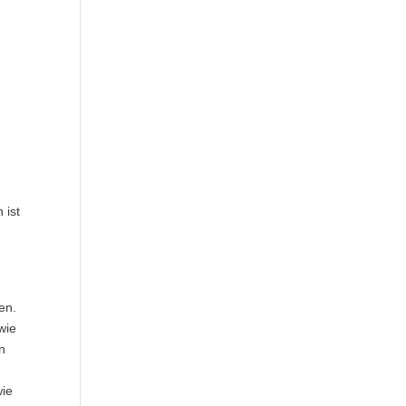
 ist
en.
wie
n
wie