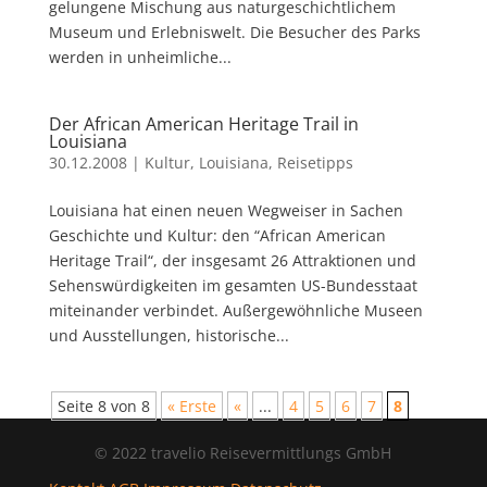
gelungene Mischung aus naturgeschichtlichem
Museum und Erlebniswelt. Die Besucher des Parks
werden in unheimliche...
Der African American Heritage Trail in
Louisiana
30.12.2008
|
Kultur
,
Louisiana
,
Reisetipps
Louisiana hat einen neuen Wegweiser in Sachen
Geschichte und Kultur: den “African American
Heritage Trail“, der insgesamt 26 Attraktionen und
Sehenswürdigkeiten im gesamten US-Bundesstaat
miteinander verbindet. Außergewöhnliche Museen
und Ausstellungen, historische...
Seite 8 von 8
« Erste
«
...
4
5
6
7
8
© 2022 travelio Reisevermittlungs GmbH