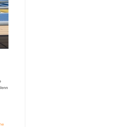
e
„Wenn
The